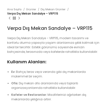
Ana Sayfa
Ürünler
Dış Mekan Ürünler
Verpa Dış Mekan Sandalye – VRP115
Verpa Dış Mekan Sandalye – VRP115
Verpa Dış Mekan Sandalye – VRP115, modern tasarımı ve
konforlu oturma yapısıyla yaşam alanlarınıza şıklık katmak için
ideal bir tercihtir. Estetik görünümü sayesinde evinizin
bahçesinde, terasınızda veya kafelerde rahatlıkla kullanılabilir.
Kullanım Alanları:
Ev:
Bahçe, teras veya veranda gibi dış mekanlarda
mükemmel bir seçim.
Ofis:
Dış mekan ofis alanlarında veya toplantı
organizasyonlarında rahatlıkla kullanılabilir.
Kafeler ve Restoranlar:
Misafirlerinizi ağırlarken dış
mekanlarda şıklığınızı artırır.