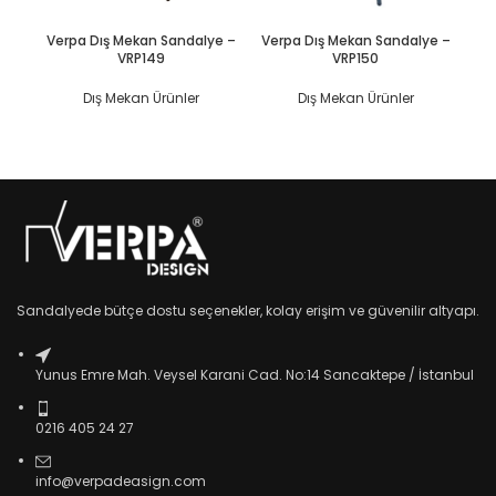
DEVAMINI OKU
DEVAMINI OKU
Verpa Dış Mekan Sandalye –
Verpa Dış Mekan Sandalye –
Ve
VRP149
VRP150
Dış Mekan Ürünler
Dış Mekan Ürünler
Sandalyede bütçe dostu seçenekler, kolay erişim ve güvenilir altyapı.
Yunus Emre Mah. Veysel Karani Cad. No:14 Sancaktepe / İstanbul
0216 405 24 27
info@verpadeasign.com