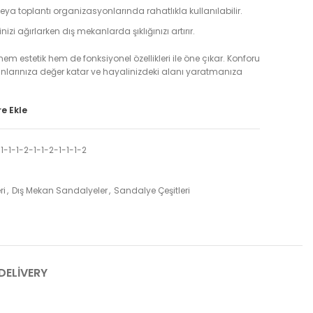
ya toplantı organizasyonlarında rahatlıkla kullanılabilir.
inizi ağırlarken dış mekanlarda şıklığınızı artırır.
m estetik hem de fonksiyonel özellikleri ile öne çıkar. Konforu
kanlarınıza değer katar ve hayalinizdeki alanı yaratmanıza
e Ekle
1-1-1-2-1-1-2-1-1-1-2
ri
,
Dış Mekan Sandalyeler
,
Sandalye Çeşitleri
DELIVERY