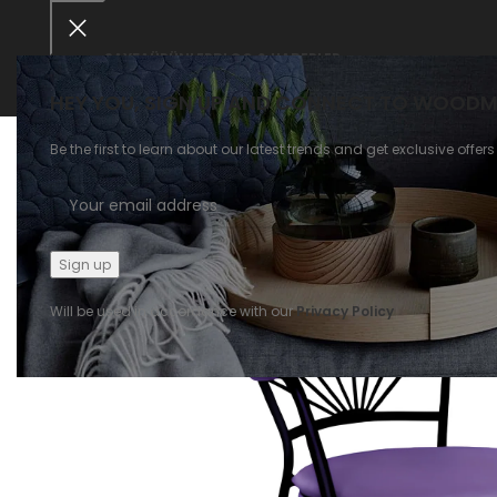
ANASAYFA
ÜRÜNLER
BLOG & HABERLER
HEY YOU, SIGN UP AND CONNECT TO WOODM
Be the first to learn about our latest trends and get exclusive offers
Will be used in accordance with our
Privacy Policy