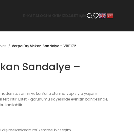
E-KATALOG
HAKKIMIZDA
İLETİŞİM
̈nler
Verpa Dış Mekan Sandalye – VRP172
ekan Sandalye –
 modern tasarımı ve konforlu oturma yapısıyla yaşam
bir tercihtir. Estetik görünümü sayesinde evinizin bahçesinde,
ullanılabilir.
bi dış mekanlarda mükemmel bir seçim.