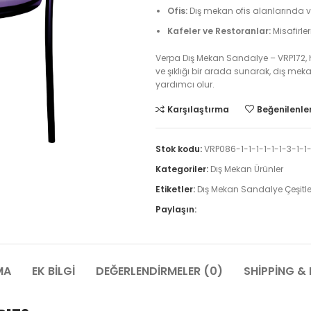
Ofis:
Dış mekan ofis alanlarında ve
Kafeler ve Restoranlar:
Misafirler
Verpa Dış Mekan Sandalye – VRP172, he
ve şıklığı bir arada sunarak, dış me
yardımcı olur.
Karşılaştırma
Beğenilenler
Stok kodu:
VRP086-1-1-1-1-1-1-3-1-1-
Kategoriler:
Dış Mekan Ürünler
Etiketler:
Dış Mekan Sandalye Çeşitle
Paylaşın:
MA
EK BILGI
DEĞERLENDIRMELER (0)
SHIPPING & 