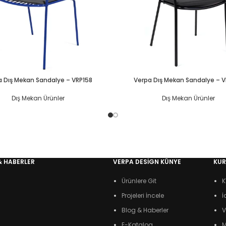
a Dış Mekan Sandalye – VRP158
Verpa Dış Mekan Sandalye – 
Dış Mekan Ürünler
Dış Mekan Ürünler
& HABERLER
VERPA DESIGN KÜNYE
KU
Ürünlere Git
K
Projeleri İncele
İ
Blog & Haberler
V
E-Katalog
M