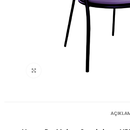
Büyütmek için tıklayın
AÇIKLA