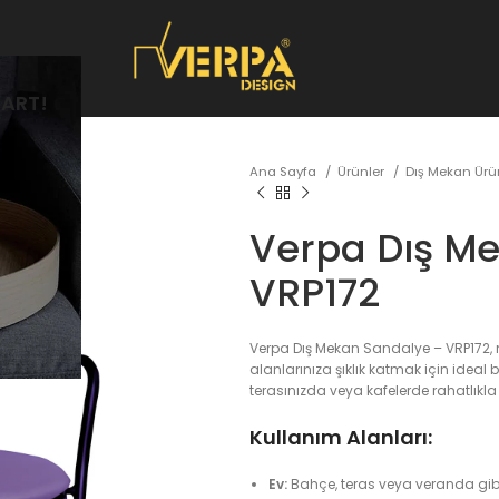
ART!
Ana Sayfa
Ürünler
Dış Mekan Üru
Verpa Dış M
VRP172
Verpa Dış Mekan Sandalye – VRP172,
alanlarınıza şıklık katmak için ideal 
terasınızda veya kafelerde rahatlıkla k
Kullanım Alanları:
Ev:
Bahçe, teras veya veranda gi