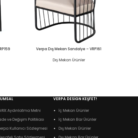
VRP159
Verpa Dış Mekan Sandalye – VRP161
Verpa
Dış Mekan Ürünler
RUMSAL
VERPA DESIGN KEŞFET!
VKK Aydınlatma Metni
İç Mekan Ürünler
ade ve Değişim Politikası
İç Mekan Bar Ürünler
erpa Kullanıcı Sözleşmesi
Dış Mekan Ürünler
esafeli Satış Sözleşmesi
Dış Mekan Bar Ürünler