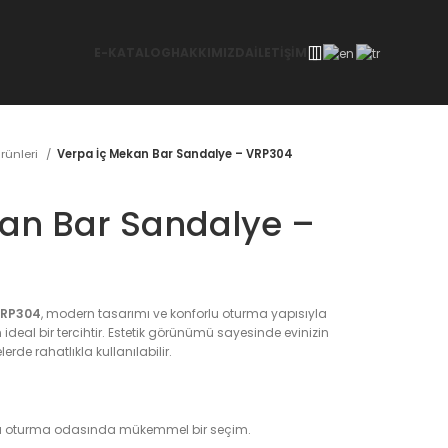
E-KATALOG
HAKKIMIZDA
İLETİŞİM
rünleri
Verpa İç Mekan Bar Sandalye – VRP304
an Bar Sandalye –
VRP304
, modern tasarımı ve konforlu oturma yapısıyla
ideal bir tercihtir. Estetik görünümü sayesinde evinizin
rde rahatlıkla kullanılabilir.
ya oturma odasında mükemmel bir seçim.