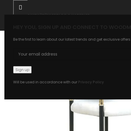
ANASAYFA
ÜRÜNLER
BLOG & HABERLER
HEY YOU, SIGN UP AND CONNECT TO WOODM
Be the first to learn about our latest trends and get exclusive offers
Will be used in accordance with our
Privacy Policy