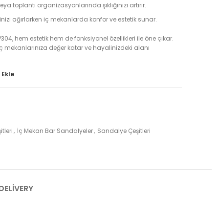
a toplantı organizasyonlarında şıklığınızı artırır.
rinizi ağırlarken iç mekanlarda konfor ve estetik sunar.
4, hem estetik hem de fonksiyonel özellikleri ile öne çıkar.
 iç mekanlarınıza değer katar ve hayalinizdeki alanı
 Ekle
tleri
,
İç Mekan Bar Sandalyeler
,
Sandalye Çeşitleri
DELIVERY