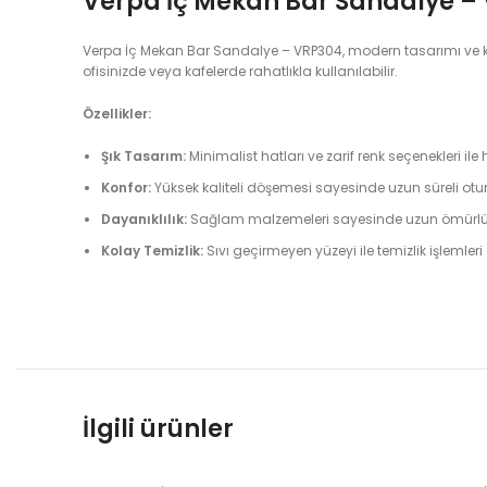
Verpa İç Mekan Bar Sandalye –
Verpa İç Mekan Bar Sandalye – VRP304, modern tasarımı ve konf
ofisinizde veya kafelerde rahatlıkla kullanılabilir.
Özellikler:
Şık Tasarım:
Minimalist hatları ve zarif renk seçenekleri i
Konfor:
Yüksek kaliteli döşemesi sayesinde uzun süreli ot
Dayanıklılık:
Sağlam malzemeleri sayesinde uzun ömürlü k
Kolay Temizlik:
Sıvı geçirmeyen yüzeyi ile temizlik işlemleri
İlgili ürünler