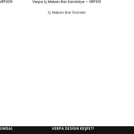
 VRP309
Verpa İç Mekan Bar Sandalye – VRP310
İç Mekan Bar Ürünleri
Verp
RUMSAL
VERPA DESIGN KEŞFET!