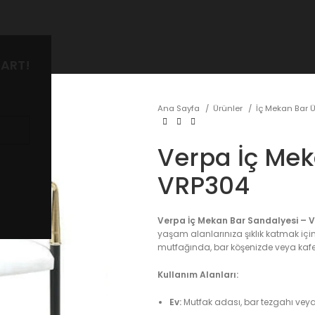
ART!
Ana Sayfa
Ürünler
İç Mekan Bar Ü
Verpa İç Mek
VRP304
Verpa İç Mekan Bar Sandalyesi – 
yaşam alanlarınıza şıklık katmak için 
mutfağında, bar köşenizde veya kafele
Kullanım Alanları:
Ev:
Mutfak adası, bar tezgahı ve