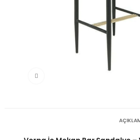
Büyütmek için tıklayın
AÇIKLA