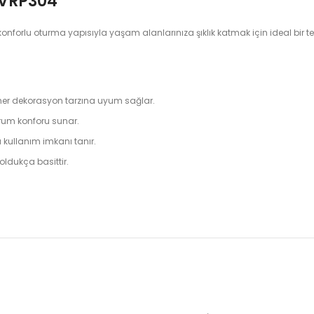
 VRP304
orlu oturma yapısıyla yaşam alanlarınıza şıklık katmak için ideal bir ter
le her dekorasyon tarzına uyum sağlar.
urum konforu sunar.
ullanım imkanı tanır.
 oldukça basittir.