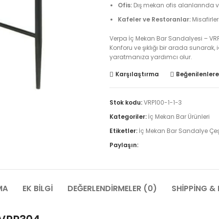
Ofis:
Dış mekan ofis alanlarında vey
Kafeler ve Restoranlar:
Misafirle
Verpa İç Mekan Bar Sandalyesi – VRP30
Konforu ve şıklığı bir arada sunarak,
yaratmanıza yardımcı olur.
Karşılaştırma
Beğenilenlere
Stok kodu:
VRP100-1-1-3
Kategoriler:
İç Mekan Bar Ürünleri
Etiketler:
İç Mekan Bar Sandalye Çeşi
Paylaşın:
MA
EK BILGI
DEĞERLENDIRMELER (0)
SHIPPING & 