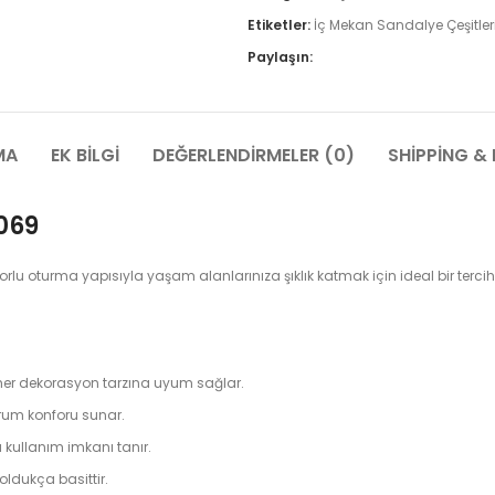
Etiketler:
İç Mekan Sandalye Çeşitler
Paylaşın:
MA
EK BILGI
DEĞERLENDIRMELER (0)
SHIPPING & 
069
 oturma yapısıyla yaşam alanlarınıza şıklık katmak için ideal bir terciht
le her dekorasyon tarzına uyum sağlar.
urum konforu sunar.
ullanım imkanı tanır.
 oldukça basittir.