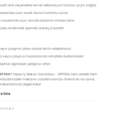
 zarif renk seçenekleri ile her dekorasyon tarzına uyum sağlar.
sayesinde uzun süreli oturum konforu sunar.
sayesinde uzun ömürlü kullanım imkanı tanır.
eyi ile temizlik işlemleri oldukça basittir.
ya çalışma alanı olarak tercih edebilirsiniz.
a veya çalışma masalarında rahatlıkla kullanılabilir.
nizi ağırlarken şıklığınızı artırır.
VRP069?
Verpa İç Mekan Sandalye – VRP069, hem estetik hem
ar. Hayalinizdeki mekanın yaratılmasında önemli bir rol oynar.
 mekanlarınıza değer katar.
e Ekle
1-1-1-2-1