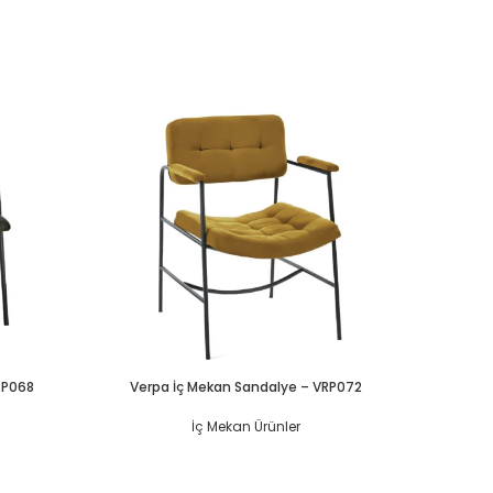
RP068
Verpa İç Mekan Sandalye – VRP072
Verp
İç Mekan Ürünler