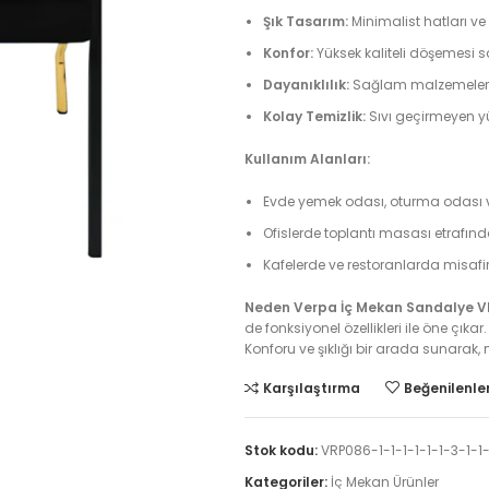
Şık Tasarım:
Minimalist hatları ve
Konfor:
Yüksek kaliteli döşemesi 
Dayanıklılık:
Sağlam malzemeleri 
Kolay Temizlik:
Sıvı geçirmeyen yüz
Kullanım Alanları:
Evde yemek odası, oturma odası ve
Ofislerde toplantı masası etrafınd
Kafelerde ve restoranlarda misafirleri
Neden Verpa İç Mekan Sandalye 
de fonksiyonel özellikleri ile öne çık
Konforu ve şıklığı bir arada sunarak,
Karşılaştırma
Beğenilenler
Stok kodu:
VRP086-1-1-1-1-1-1-3-1-1-
Kategoriler:
İç Mekan Ürünler