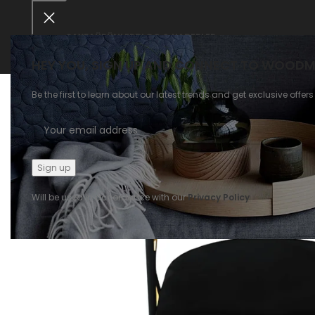
ANASAYFA
ÜRÜNLER
BLOG & HABERLER
HEY YOU, SIGN UP AND CONNECT TO WOODM
Be the first to learn about our latest trends and get exclusive offers
Will be used in accordance with our
Privacy Policy