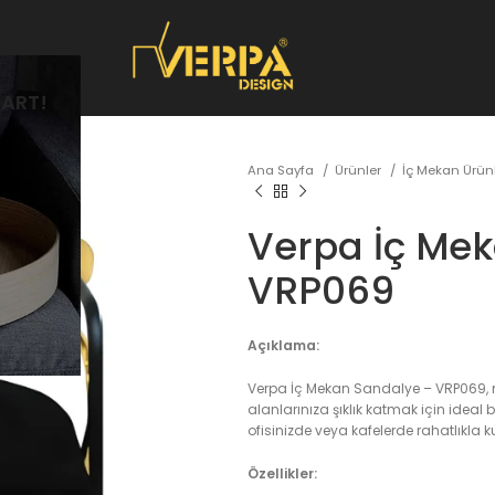
ART!
Ana Sayfa
Ürünler
İç Mekan Ürün
Verpa İç Me
VRP069
Açıklama:
Verpa İç Mekan Sandalye – VRP069, 
alanlarınıza şıklık katmak için ideal 
ofisinizde veya kafelerde rahatlıkla kul
Özellikler: