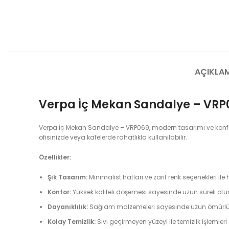
AÇIKLA
Verpa İç Mekan Sandalye – VRP
Verpa İç Mekan Sandalye – VRP069, modern tasarımı ve konforlu
ofisinizde veya kafelerde rahatlıkla kullanılabilir.
Özellikler:
Şık Tasarım:
Minimalist hatları ve zarif renk seçenekleri i
Konfor:
Yüksek kaliteli döşemesi sayesinde uzun süreli ot
Dayanıklılık:
Sağlam malzemeleri sayesinde uzun ömürlü k
Kolay Temizlik:
Sıvı geçirmeyen yüzeyi ile temizlik işlemleri