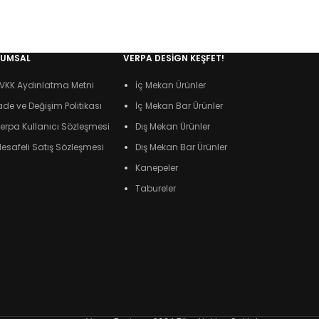
RUMSAL
VERPA DESIGN KEŞFET!
VKK Aydınlatma Metni
İç Mekan Ürünler
ade ve Değişim Politikası
İç Mekan Bar Ürünler
erpa Kullanıcı Sözleşmesi
Dış Mekan Ürünler
esafeli Satış Sözleşmesi
Dış Mekan Bar Ürünler
Kanepeler
Tabureler