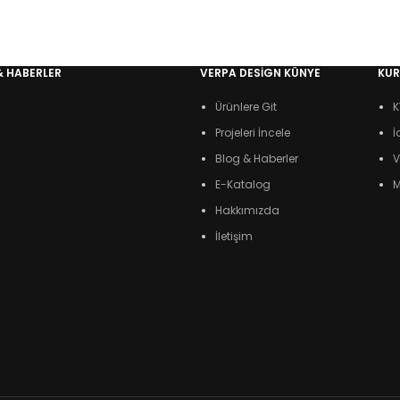
& HABERLER
VERPA DESIGN KÜNYE
KU
Ürünlere Git
K
Projeleri İncele
İ
Blog & Haberler
V
E-Katalog
M
Hakkımızda
İletişim