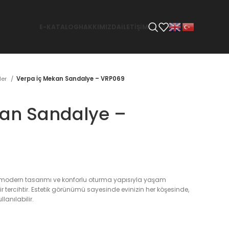
E-KATALOG
HAKKIMIZDA
İLETİŞİM
ler
Verpa İç Mekan Sandalye – VRP069
kan Sandalye –
modern tasarımı ve konforlu oturma yapısıyla yaşam
bir tercihtir. Estetik görünümü sayesinde evinizin her köşesinde,
lanılabilir.