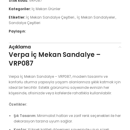
Stok kodu:
VRP087
Kategoriler:
İç Mekan Ürünler
Etiketler:
İç Mekan Sandalye Çeşitleri
,
İç Mekan Sandalyeler
,
Sandalye Çeşitleri
Paylaşın:
Açıklama
Verpa İç Mekan Sandalye –
VRP087
Verpa İç Mekan Sandalye – VRP087, modern tasarımı ve
konforlu oturma yapısıyla yaşam alanlarınıza şıklık katmak için
ideal bir tercihtir. Estetik görünümü sayesinde evinizin her
köşesinde, ofisinizde veya kafelerde rahatlıkla kullanılabilir.
Özellikler:
Şık Tasarım:
Minimalist hatları ve zarif renk seçenekleri ile her
dekorasyon tarzına uyum sağlar.
Konfor:
Yüksek kaliteli döşemesi sayesinde uzun süreli