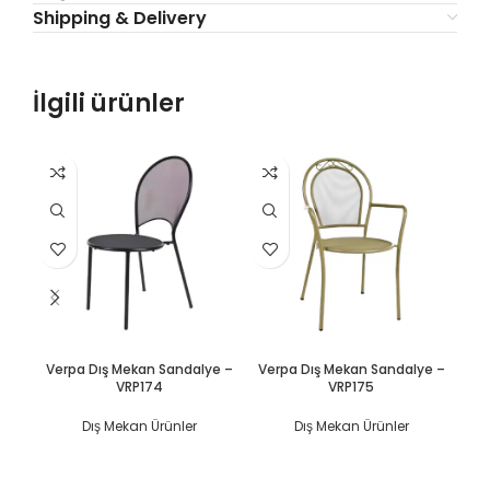
Shipping & Delivery
İlgili ürünler
DEVAMINI OKU
DEVAMINI OKU
Verpa Dış Mekan Sandalye –
Verpa Dış Mekan Sandalye –
Ve
VRP174
VRP175
Dış Mekan Ürünler
Dış Mekan Ürünler