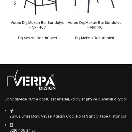
DEVAMINI OKU
DEVAMINI OKU
Verpa Dış Mekan Bar Sandalye
Verpa Dış Mekan Bar Sandalye
Ve
– VRP407
– VRP410
Dış Mekan Bar Ürünleri
Dış Mekan Bar Ürünleri
Sandalyede bütçe dostu seçenekler, kolay erişim ve güvenilir altyapı.
Yunus Emre Mah. Veysel Karani Cad. No:14 Sancaktepe / İstanbul
0216 405 24 27