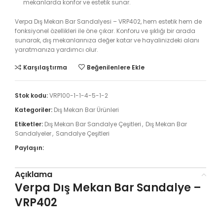
mekanlarda konfor ve estetik sunar.
Verpa Dış Mekan Bar Sandalyesi – VRP402, hem estetik hem de
fonksiyonel özellikleri ile öne çıkar. Konforu ve şıklığı bir arada
sunarak, dış mekanlarınıza değer katar ve hayalinizdeki alanı
yaratmanıza yardımcı olur.
Karşılaştırma
Beğenilenlere Ekle
Stok kodu:
VRP100-1-1-4-5-1-2
Kategoriler:
Dış Mekan Bar Ürünleri
Etiketler:
Dış Mekan Bar Sandalye Çeşitleri
,
Dış Mekan Bar
Sandalyeler
,
Sandalye Çeşitleri
Paylaşın:
Açıklama
Verpa Dış Mekan Bar Sandalye –
VRP402