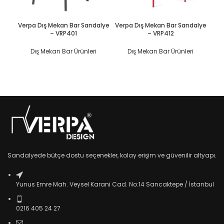
DEVAMINI OKU
DEVAMINI OKU
Verpa Dış Mekan Bar Sandalye
Verpa Dış Mekan Bar Sandalye
Ve
– VRP401
– VRP412
Dış Mekan Bar Ürünleri
Dış Mekan Bar Ürünleri
Sandalyede bütçe dostu seçenekler, kolay erişim ve güvenilir altyapı.
Yunus Emre Mah. Veysel Karani Cad. No:14 Sancaktepe / İstanbul
0216 405 24 27