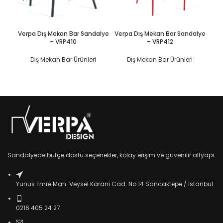
DEVAMINI OKU
DEVAMINI OKU
Verpa Dış Mekan Bar Sandalye
Verpa Dış Mekan Bar Sandalye
Ve
– VRP410
– VRP412
Dış Mekan Bar Ürünleri
Dış Mekan Bar Ürünleri
Sandalyede bütçe dostu seçenekler, kolay erişim ve güvenilir altyapı.
Yunus Emre Mah. Veysel Karani Cad. No:14 Sancaktepe / İstanbul
0216 405 24 27