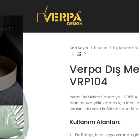
ART!
Ana Sayfa
Ürünler
Dış Mekan Üru
Verpa Dış M
VRP104
Verpa Dış Mekan Sandalye – VRP104,
alanlarınıza şıklık katmak için ideal 
terasınızda veya kafelerde rahatlıkla k
Kullanım Alanları:
Ev:
Bahçe, teras veya veranda gi