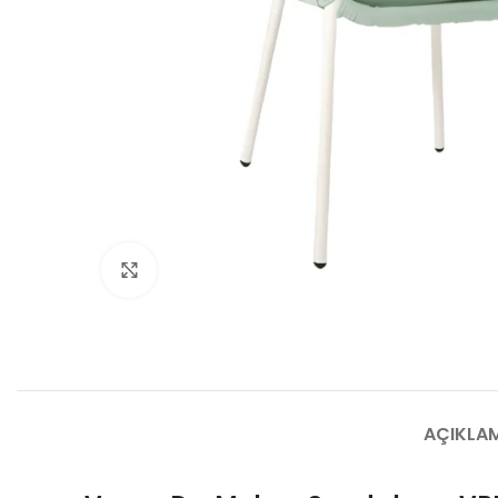
Büyütmek için tıklayın
AÇIKLA