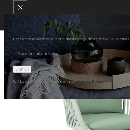
ANASAYFA
ÜRÜNLER
BLOG & HABERLER
HEY YOU, SIGN UP AND CONNECT TO WOODM
Be the first to learn about our latest trends and get exclusive offers
Will be used in accordance with our
Privacy Policy