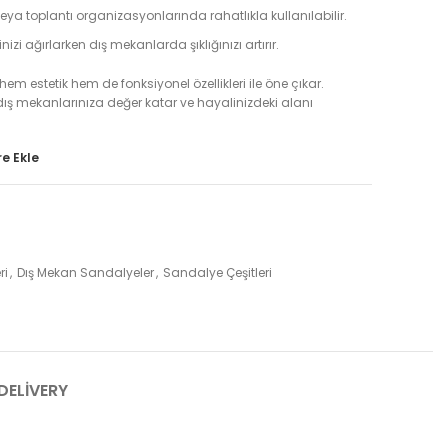
ya toplantı organizasyonlarında rahatlıkla kullanılabilir.
inizi ağırlarken dış mekanlarda şıklığınızı artırır.
m estetik hem de fonksiyonel özellikleri ile öne çıkar.
 dış mekanlarınıza değer katar ve hayalinizdeki alanı
e Ekle
ri
,
Dış Mekan Sandalyeler
,
Sandalye Çeşitleri
DELIVERY