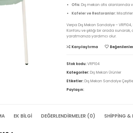
Ofis:
Dış mekan ofis alanlarında ve
Kafeler ve Restoranlar:
Misafirler
Verpa Dış Mekan Sandalye – VRP104, he
Konforu ve şıklığı bir arada sunarak,
yaratmanıza yardımcı olur.
Karşılaştırma
Beğenilenler
Stok kodu:
VRP104
Kategoriler:
Dış Mekan Ürünler
Etiketler:
Dış Mekan Sandalye Çeşitle
Paylaşın:
MA
EK BILGI
DEĞERLENDIRMELER (0)
SHIPPING & 