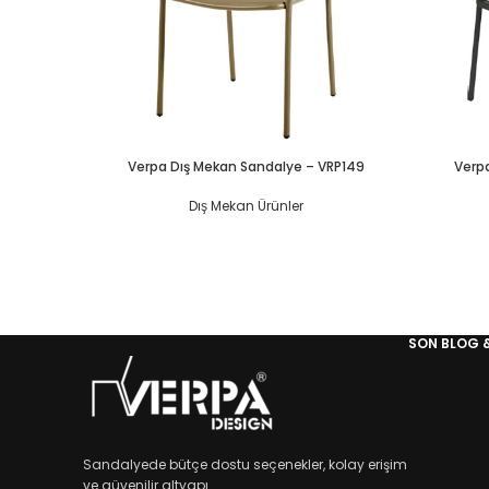
Verpa Dış Mekan Sandalye – VRP149
Verp
Dış Mekan Ürünler
SON BLOG 
Sandalyede bütçe dostu seçenekler, kolay erişim
ve güvenilir altyapı.