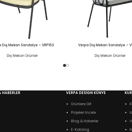
a Dış Mekan Sandalye – VRP153
Verpa Dış Mekan Sandalye – 
Dış Mekan Ürünler
Dış Mekan Ürünler
& HABERLER
VERPA DESIGN KÜNYE
KU
Ürünlere Git
K
Projeleri İncele
İ
Blog & Haberler
V
E-Katalog
M