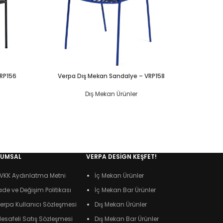
VRP156
Verpa Dış Mekan Sandalye – VRP158
Verpa
Dış Mekan Ürünler
RUMSAL
VERPA DESIGN KEŞFET!
VKK Aydınlatma Metni
İç Mekan Ürünler
ade ve Değişim Politikası
İç Mekan Bar Ürünler
erpa Kullanıcı Sözleşmesi
Dış Mekan Ürünler
esafeli Satış Sözleşmesi
Dış Mekan Bar Ürünler