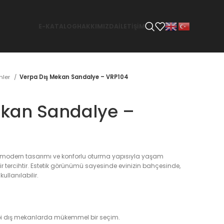
E-KATALOG
HAKKIMIZDA
İLETİŞİM
̈nler
Verpa Dış Mekan Sandalye – VRP104
ekan Sandalye –
 modern tasarımı ve konforlu oturma yapısıyla yaşam
bir tercihtir. Estetik görünümü sayesinde evinizin bahçesinde,
ullanılabilir.
bi dış mekanlarda mükemmel bir seçim.