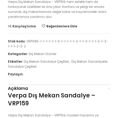
Verpa Dış Mekan Sandalye – VRP159, hem estetik hem de
fonksiyonel özellikleri ile öne çıkar. Konforu ve şıklığı bir arada
sunarak, dış mekanlarınıza değer katar ve hayalinizdeki alanı
yaratmanıza yardımcı olur.
Karşılaştırma
Beğenilenlere Ekle
Stok kodu:
VRP086-1-1-1-1-1-1-3-1-1-1-1-1-2-1-1-2-1-1-1-2-1-2-
1-1-1-2-2-2
Kategoriler:
Dış Mekan Ürünler
Etiketler:
Dış Mekan Sandalye Çeşitleri
,
Dış Mekan Sandalyeler
,
Sandalye Çeşitleri
Paylaşın:
Açıklama
Verpa Dış Mekan Sandalye –
VRP159
Verpa Dış Mekan Sandalye – VRP159, modern tasarımı ve