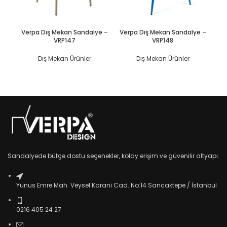
DEVAMINI OKU
DEVAMINI OKU
Verpa Dış Mekan Sandalye –
Verpa Dış Mekan Sandalye –
Ve
VRP147
VRP148
Dış Mekan Ürünler
Dış Mekan Ürünler
Sandalyede bütçe dostu seçenekler, kolay erişim ve güvenilir altyapı.
Yunus Emre Mah. Veysel Karani Cad. No:14 Sancaktepe / İstanbul
0216 405 24 27