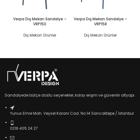
DEVAMINI OKU
DEVAMINI OKU
Verpa Dış Mekan Sandalye –
Verpa Dış Mekan Sandalye –
Ve
VRP150
VRP158
Dış Mekan Ürünler
Dış Mekan Ürünler
Sandalyede bütçe dostu seçenekler, kolay erişim ve güvenilir altyapı.
Yunus Emre Mah. Veysel Karani Cad. No:14 Sancaktepe / İstanbul
0216 405 24 27