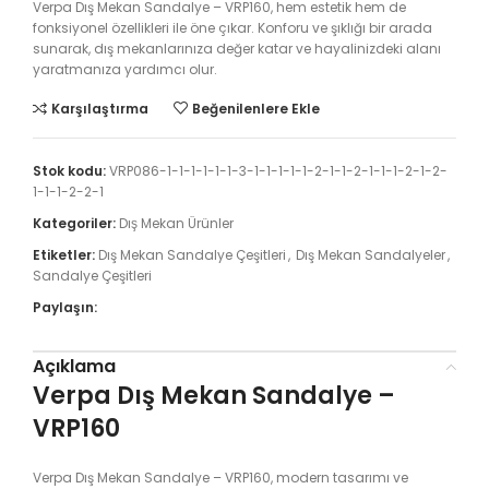
Verpa Dış Mekan Sandalye – VRP160, hem estetik hem de
fonksiyonel özellikleri ile öne çıkar. Konforu ve şıklığı bir arada
sunarak, dış mekanlarınıza değer katar ve hayalinizdeki alanı
yaratmanıza yardımcı olur.
Karşılaştırma
Beğenilenlere Ekle
Stok kodu:
VRP086-1-1-1-1-1-1-3-1-1-1-1-1-2-1-1-2-1-1-1-2-1-2-
1-1-1-2-2-1
Kategoriler:
Dış Mekan Ürünler
Etiketler:
Dış Mekan Sandalye Çeşitleri
,
Dış Mekan Sandalyeler
,
Sandalye Çeşitleri
Paylaşın:
Açıklama
Verpa Dış Mekan Sandalye –
VRP160
Verpa Dış Mekan Sandalye – VRP160, modern tasarımı ve