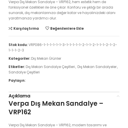
Verpa Dış Mekan Sandalye – VRP162, hem estetik hem de
fonksiyonel özellikleri ile öne çıkar. Konforu ve şıklığı bir arada
sunarak, dış mekanlarınıza değer katar ve hayalinizdeki alanı
yaratmanıza yardımcı olur.
Karşılaştırma
Beğenilenlere Ekle
Stok kodu:
VRP086-1-1-1-1-1-1-3-1-1-1-1-1-2-1-1-2-1-1-1-2-1-2-
1-1-1-2-3
Kategoriler:
Dış Mekan Ürünler
Etiketler:
Dış Mekan Sandalye Çeşitleri
,
Dış Mekan Sandalyeler
,
Sandalye Çeşitleri
Paylaşın:
Açıklama
Verpa Dış Mekan Sandalye –
VRP162
Verpa Dış Mekan Sandalye – VRP162, modern tasarımı ve