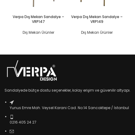
DEVAMINI OKU
DEVAMINI OKU
Verpa Dış Mekan Sandalye –
Verpa Dış Mekan Sandalye –
Ve
VRP147
VRP149
Dış Mekan Ürünler
Dış Mekan Ürünler
Sandalyede bütçe dostu seçenekler, kolay erişim ve güvenilir altyapı.
Yunus Emre Mah. Veysel Karani Cad. No:14 Sancaktepe / İstanbul
0216 405 24 27