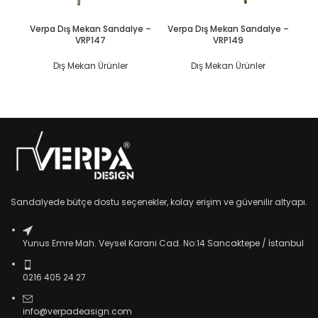
DEVAMINI OKU
DEVAMINI OKU
Verpa Dış Mekan Sandalye –
Verpa Dış Mekan Sandalye –
Ve
VRP147
VRP149
Dış Mekan Ürünler
Dış Mekan Ürünler
Sandalyede bütçe dostu seçenekler, kolay erişim ve güvenilir altyapı.
Yunus Emre Mah. Veysel Karani Cad. No:14 Sancaktepe / İstanbul
0216 405 24 27
info@verpadeasign.com