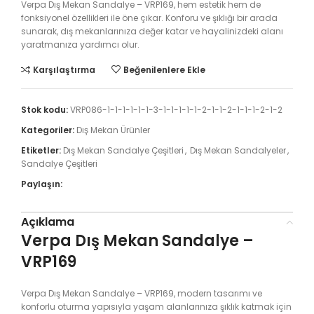
Verpa Dış Mekan Sandalye – VRP169, hem estetik hem de
fonksiyonel özellikleri ile öne çıkar. Konforu ve şıklığı bir arada
sunarak, dış mekanlarınıza değer katar ve hayalinizdeki alanı
yaratmanıza yardımcı olur.
Karşılaştırma
Beğenilenlere Ekle
Stok kodu:
VRP086-1-1-1-1-1-1-3-1-1-1-1-1-2-1-1-2-1-1-1-2-1-2
Kategoriler:
Dış Mekan Ürünler
Etiketler:
Dış Mekan Sandalye Çeşitleri
,
Dış Mekan Sandalyeler
,
Sandalye Çeşitleri
Paylaşın:
Açıklama
Verpa Dış Mekan Sandalye –
VRP169
Verpa Dış Mekan Sandalye – VRP169, modern tasarımı ve
konforlu oturma yapısıyla yaşam alanlarınıza şıklık katmak için