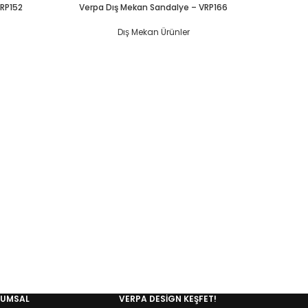
RP152
Verpa Dış Mekan Sandalye – VRP166
Dış Mekan Ürünler
Verpa
RUMSAL
VERPA DESIGN KEŞFET!