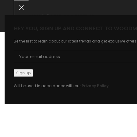
ANASAYFA
ÜRÜNLER
BLOG & HABERLER
HEY YOU, SIGN UP AND CONNECT TO WOODM
Büyütmek için tıklayın
Be the first to learn about our latest trends and get exclusive offers
Will be used in accordance with our
Privacy Policy