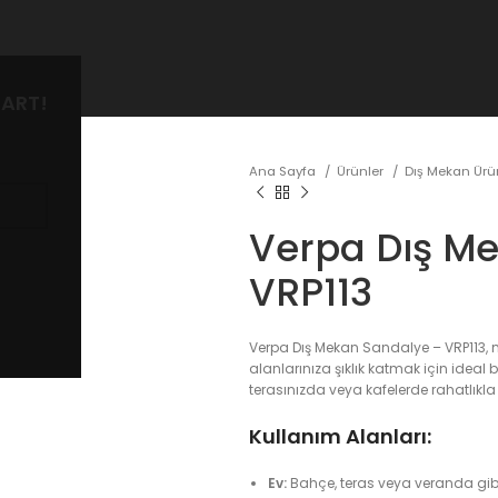
ART!
Ana Sayfa
Ürünler
Dış Mekan Üru
Verpa Dış M
VRP113
Verpa Dış Mekan Sandalye – VRP113,
alanlarınıza şıklık katmak için ideal 
terasınızda veya kafelerde rahatlıkla k
Kullanım Alanları:
Ev:
Bahçe, teras veya veranda gi