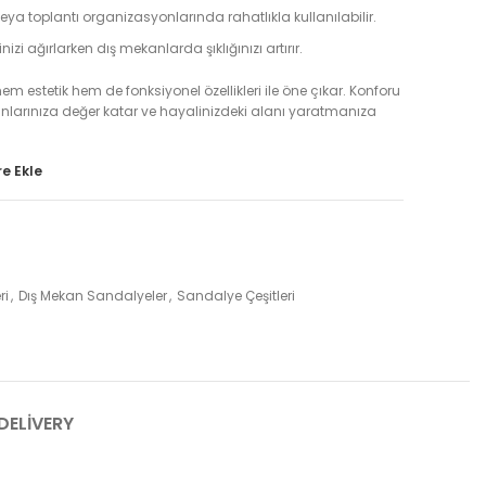
ya toplantı organizasyonlarında rahatlıkla kullanılabilir.
inizi ağırlarken dış mekanlarda şıklığınızı artırır.
m estetik hem de fonksiyonel özellikleri ile öne çıkar. Konforu
kanlarınıza değer katar ve hayalinizdeki alanı yaratmanıza
e Ekle
ri
,
Dış Mekan Sandalyeler
,
Sandalye Çeşitleri
DELIVERY