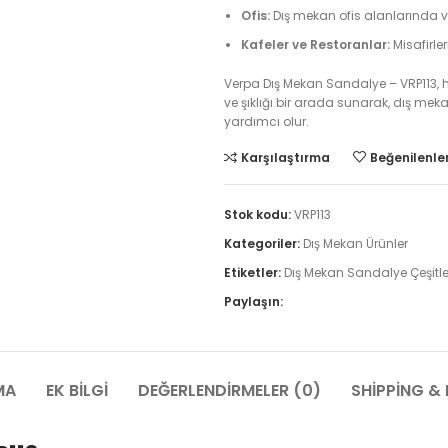
Ofis:
Dış mekan ofis alanlarında ve
Kafeler ve Restoranlar:
Misafirler
Verpa Dış Mekan Sandalye – VRP113, he
ve şıklığı bir arada sunarak, dış me
yardımcı olur.
Karşılaştırma
Beğenilenler
Stok kodu:
VRP113
Kategoriler:
Dış Mekan Ürünler
Etiketler:
Dış Mekan Sandalye Çeşitle
Paylaşın:
MA
EK BILGI
DEĞERLENDIRMELER (0)
SHIPPING & 