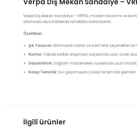
Verpa Dış Mekan Sandalye – VR
Verpa Dış Mekan Sandalye – VRP113, modern tasarımı ve konforl
ofisinizde veya kafelerde rahatlıkla kullanılabilir.
Özellikler:
Şık Tasarım:
Minimalist hatları ve zarif renk seçenekleri i
Konfor:
Yüksek kaliteli döşemesi sayesinde uzun süreli ot
Dayanıklılık:
Sağlam malzemeleri sayesinde uzun ömürlü k
Kolay Temizlik:
Sıvı geçirmeyen yüzeyi ile temizlik işlemleri
İlgili ürünler