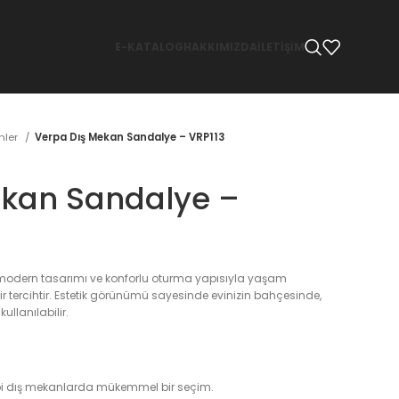
E-KATALOG
HAKKIMIZDA
İLETİŞİM
̈nler
Verpa Dış Mekan Sandalye – VRP113
ekan Sandalye –
 modern tasarımı ve konforlu oturma yapısıyla yaşam
bir tercihtir. Estetik görünümü sayesinde evinizin bahçesinde,
ullanılabilir.
bi dış mekanlarda mükemmel bir seçim.