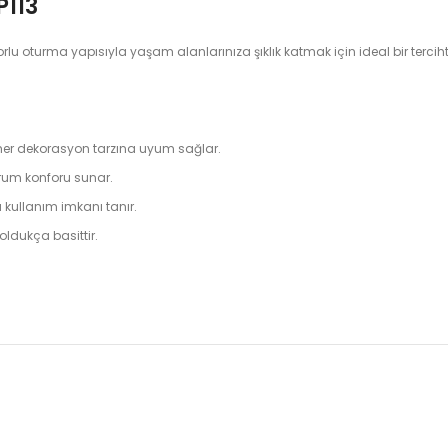
P113
u oturma yapısıyla yaşam alanlarınıza şıklık katmak için ideal bir terciht
le her dekorasyon tarzına uyum sağlar.
urum konforu sunar.
ullanım imkanı tanır.
 oldukça basittir.