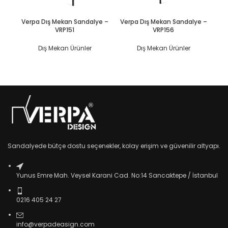
DEVAMINI OKU
DEVAMINI OKU
Verpa Dış Mekan Sandalye –
Verpa Dış Mekan Sandalye –
Ve
VRP151
VRP156
Dış Mekan Ürünler
Dış Mekan Ürünler
Sandalyede bütçe dostu seçenekler, kolay erişim ve güvenilir altyapı.
Yunus Emre Mah. Veysel Karani Cad. No:14 Sancaktepe / İstanbul
0216 405 24 27
info@verpadeasign.com