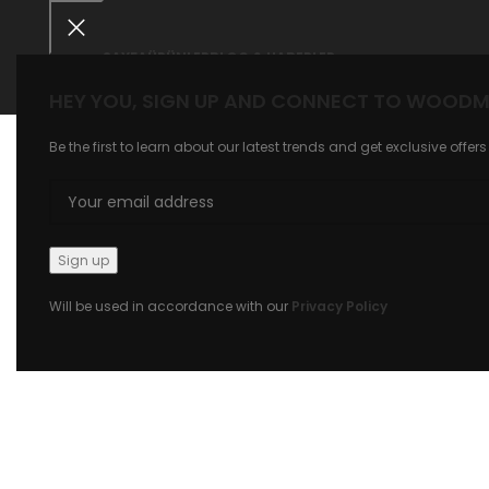
ANASAYFA
ÜRÜNLER
BLOG & HABERLER
HEY YOU, SIGN UP AND CONNECT TO WOODM
Büyütmek için tıklayın
Be the first to learn about our latest trends and get exclusive offers
Will be used in accordance with our
Privacy Policy