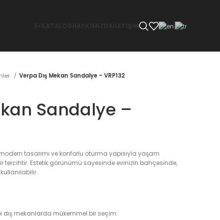
E-KATALOG
HAKKIMIZDA
İLETİŞİM
̈nler
Verpa Dış Mekan Sandalye – VRP132
ekan Sandalye –
 modern tasarımı ve konforlu oturma yapısıyla yaşam
bir tercihtir. Estetik görünümü sayesinde evinizin bahçesinde,
ullanılabilir.
bi dış mekanlarda mükemmel bir seçim.