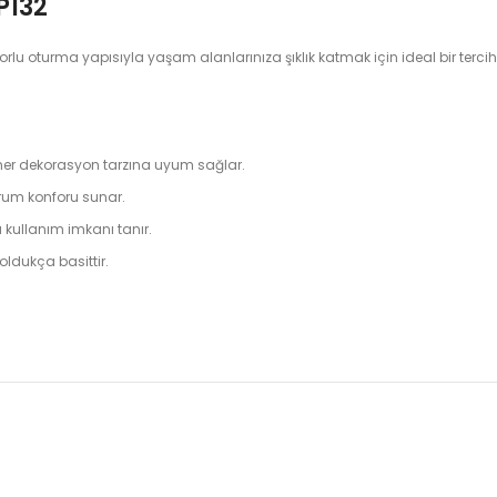
P132
u oturma yapısıyla yaşam alanlarınıza şıklık katmak için ideal bir terciht
le her dekorasyon tarzına uyum sağlar.
urum konforu sunar.
ullanım imkanı tanır.
 oldukça basittir.