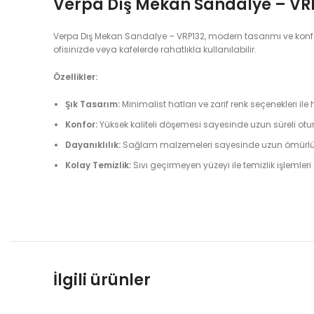
Verpa Dış Mekan Sandalye – VR
Verpa Dış Mekan Sandalye – VRP132, modern tasarımı ve konforl
ofisinizde veya kafelerde rahatlıkla kullanılabilir.
Özellikler:
Şık Tasarım:
Minimalist hatları ve zarif renk seçenekleri i
Konfor:
Yüksek kaliteli döşemesi sayesinde uzun süreli ot
Dayanıklılık:
Sağlam malzemeleri sayesinde uzun ömürlü k
Kolay Temizlik:
Sıvı geçirmeyen yüzeyi ile temizlik işlemleri
İlgili ürünler