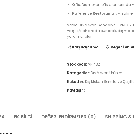
Ofis:
Dış mekan ofis alanlarında ve
Kafeler ve Restoranlar:
Misafirler
Verpa Dış Mekan Sandalye – VRP132, he
ve şıklığı bir arada sunarak, dış me
yardımcı olur.
Karşılaştırma
Beğenilenler
Stok kodu:
VRP132
Kategoriler:
Dış Mekan Ürünler
Etiketler:
Dış Mekan Sandalye Çeşitle
Paylaşın:
MA
EK BILGI
DEĞERLENDIRMELER (0)
SHIPPING & 