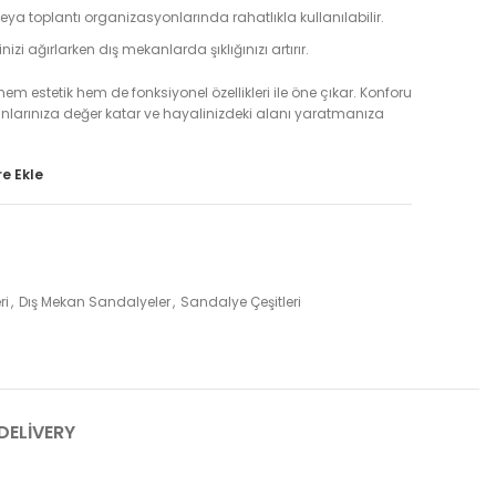
ya toplantı organizasyonlarında rahatlıkla kullanılabilir.
inizi ağırlarken dış mekanlarda şıklığınızı artırır.
m estetik hem de fonksiyonel özellikleri ile öne çıkar. Konforu
kanlarınıza değer katar ve hayalinizdeki alanı yaratmanıza
e Ekle
ri
,
Dış Mekan Sandalyeler
,
Sandalye Çeşitleri
DELIVERY