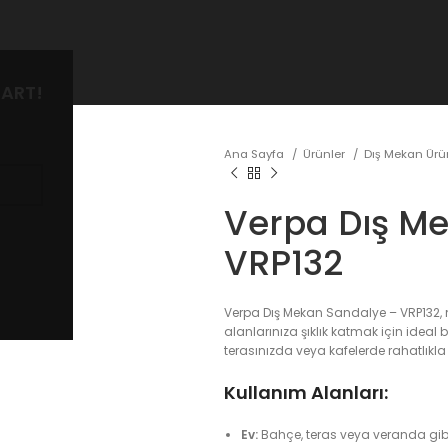
ART!
Ana Sayfa
Ürünler
Dış Mekan Üru
Verpa Dış M
VRP132
Verpa Dış Mekan Sandalye – VRP132,
alanlarınıza şıklık katmak için ideal 
terasınızda veya kafelerde rahatlıkla k
Kullanım Alanları:
Ev:
Bahçe, teras veya veranda gi