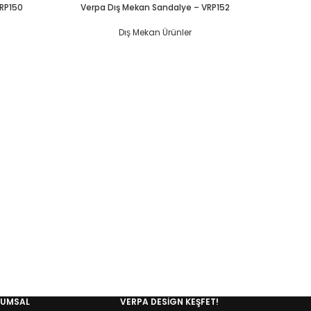
VRP150
Verpa Dış Mekan Sandalye – VRP152
Dış Mekan Ürünler
Verpa
RUMSAL
VERPA DESIGN KEŞFET!